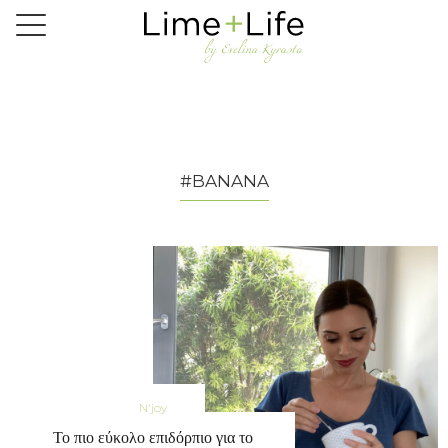
Skip
to
main
content
#BANANA
N'joy
Το πιο εύκολο επιδόρπιο για το