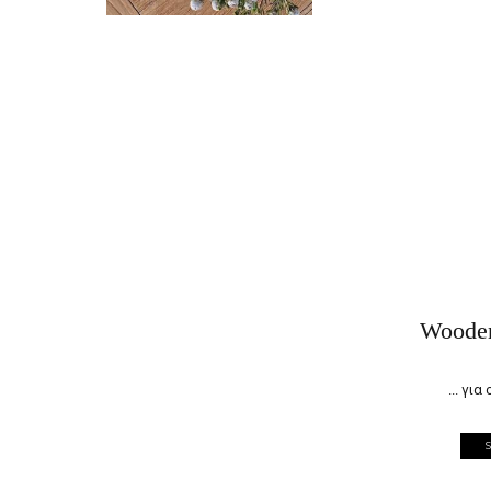
Wooden
... γι
S