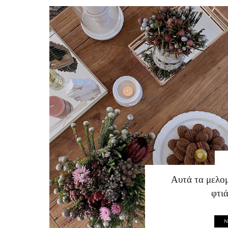
Αυτά τα μελο
φτι
N