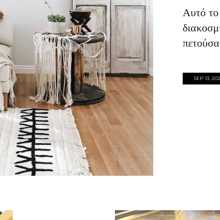
Αυτό το
διακοσμ
πετούσαν
SEP 13, 20