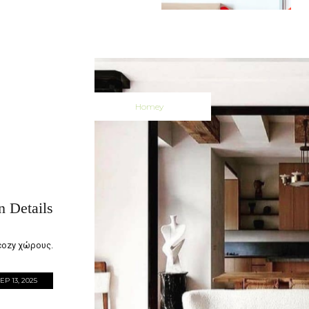
Homey
 Details
α cozy χώρους.
EP 13, 2025