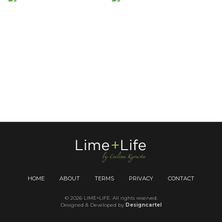
HOME
ABOUT
TERMS
PRIVACY
CONTACT
© 2026 LIME+LIFE. All rights reserved.
Designed & Developed by
Designcartel