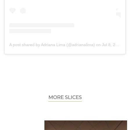
A post shared by Adriana Lima (@adrianalima)
on
Jul 8, 2019 at 2:52am PDT
MORE SLICES