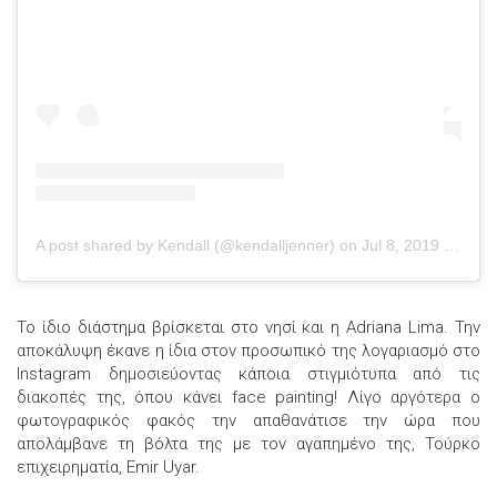
A post shared by Kendall (@kendalljenner)
on
Jul 8, 2019 at 1:24pm PDT
Το ίδιο διάστημα βρίσκεται στο νησί και η Adriana Lima. Την
αποκάλυψη έκανε η ίδια στον προσωπικό της λογαριασμό στο
Instagram δημοσιεύοντας κάποια στιγμιότυπα από τις
διακοπές της, όπου κάνει face painting! Λίγο αργότερα ο
φωτογραφικός φακός την απαθανάτισε την ώρα που
απολάμβανε τη βόλτα της με τον αγαπημένο της, Τούρκο
επιχειρηματία, Emir Uyar.