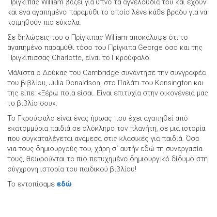
Πρίγκιπας William βάζει για ύπνο τα αγγελούδια του και έχουν
και ένα αγαπημένο παραμύθι το οποίο λένε κάθε βράδυ για να
κοιμηθούν πιο εύκολα.
Σε δηλώσεις του ο Πρίγκιπας William αποκάλυψε ότι το
αγαπημένο παραμύθι τόσο του Πρίγκιπα George όσο και της
Πριγκίπισσας Charlotte, είναι το Γκρούφαλο.
Μάλιστα ο Δούκας του Cambridge συνάντησε την συγγραφέα
του βιβλίου, Julia Donaldson, στο Παλάτι του Kensington και
της είπε: «Ξέρω ποια είσαι. Είναι επιτυχία στην οικογένειά μας
το βιβλίο σου».
Το Γκρούφαλο είναι ένας ήρωας που έχει αγαπηθεί από
εκατομμύρια παιδιά σε ολόκληρο τον πλανήτη, σε μια ιστορία
που συγκαταλέγεται ανάμεσα στις κλασικές για παιδιά. Όσο
για τους δημιουργούς του, χάρη σ΄ αυτήν εδώ τη συνεργασία
τους, θεωρούνται το πιο πετυχημένο δημιουργικό δίδυμο στη
σύγχρονη ιστορία του παιδικού βιβλίου!
Το εντοπίσαμε
εδώ
.