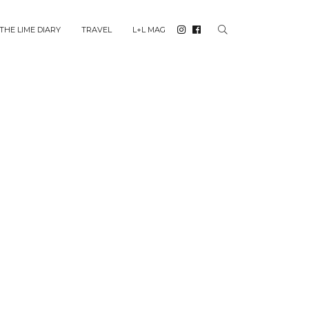
THE LIME DIARY
TRAVEL
L+L MAG