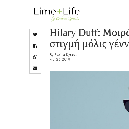
Skip
to
main
Hilary Duff: Μοιρ
content
στιγμή μόλις γέν
By Evelina Kyrasta
Mar 26, 2019