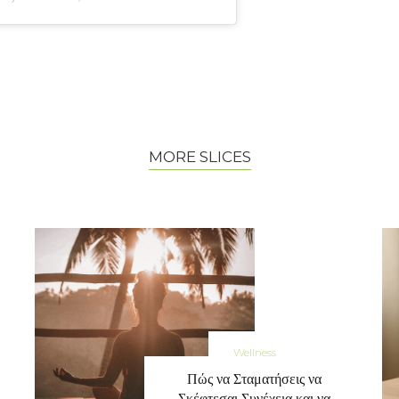
MORE SLICES
Wellness
Πώς να Σταματήσεις να
Σκέφτεσαι Συνέχεια και να