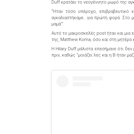
Duff κρατάει το νεογέννητο μωρό της αγκ
"Ήταν τόσο υπέροχο, επιβραβευτικό κ
αγκαλιαστήκαμε...για πρώτη φορά. Στο μ
μαμά'".
Αυτό το μακροσκελές post ήταν και μια 
της, Matthew Koma, όσο και στη μητέρα 
Η Hilary Duff μάλιστα επεσήμανε ότι δεν
πριν, καθώς "μοιάζει λες και η B ήταν μαζ