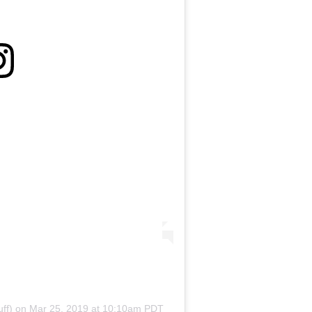
ff)
on
Mar 25, 2019 at 10:10am PDT