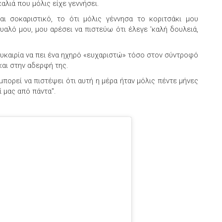
αλιά που μόλις είχε γεννήσει.
αι σοκαριστικό, το ότι μόλις γέννησα το κοριτσάκι μου
υαλό μου, μου αρέσει να πιστεύω ότι έλεγε 'καλή δουλειά,
ευκαιρία να πει ένα ηχηρό «ευχαριστώ» τόσο στον σύντροφό
και στην αδερφή της.
 μπορεί να πιστέψει ότι αυτή η μέρα ήταν μόλις πέντε μήνες
ί μας από πάντα".