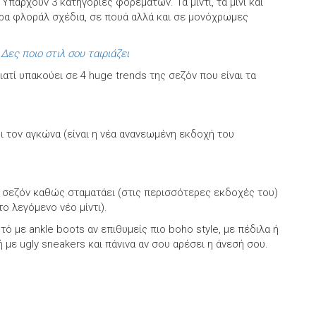
 Υπάρχουν 3 κατηγορίες φορεμάτων. Τα μίντι, τα μίνι και
φορα φλοράλ σχέδια, σε πουά αλλά και σε μονόχρωμες
Δες ποιο στιλ σου ταιριάζει
ατί υπακούει σε 4 huge trends της σεζόν που είναι τα
ι τον αγκώνα (είναι η νέα ανανεωμένη εκδοχή του
ης σεζόν καθώς σταματάει (στις περισσότερες εκδοχές του)
ο λεγόμενο νέο μίντι).
ό με ankle boots αν επιθυμείς πιο boho style, με πέδιλα ή
ή με ugly sneakers και πάνινα αν σου αρέσει η άνεσή σου.