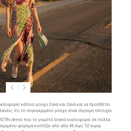
κλοφορεί κάποιο ρούχο ξανά και ξανά και να προσθέτει
ίνεις ότι το συγκεκριμένο ρούχο είναι σίγουρη επιτυχία.
USTIN dress που το γνωστό brand κυκλοφορεί σε πολλά
κεκριμένο φόρεμα κοστίζει από από 46 έως 52 ευρώ