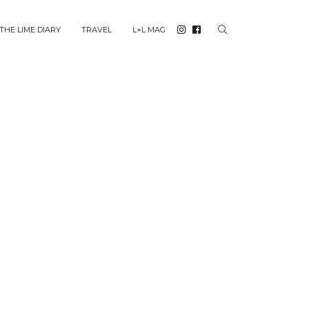
THE LIME DIARY
TRAVEL
L+L MAG