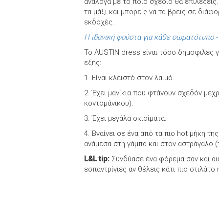
ανάλογα με το ποιο σχέδιο θα επιλέξεις.
τα μάξι και μπορείς να τα βρεις σε διά
εκδοχές.
Η ιδανική φούστα για κάθε σωματότυπο - 
Το AUSTIN dress είναι τόσο δημοφιλές γι
εξής:
1. Είναι κλειστό στον λαιμό.
2. Έχει μανίκια που φτάνουν σχεδόν μέχρ
κοντομάνικου).
3. Έχει μεγάλα σκισίματα.
4. Βγαίνει σε ένα από τα πιο hot μήκη τ
ανάμεσα στη γάμπα και στον αστράγαλο (τ
L&L tip:
Συνδύασε ένα φόρεμα σαν και αυτ
εσπαντρίγιες αν θέλεις κάτι πιο στιλάτο 