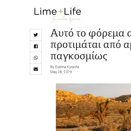
Skip
to
main
Αυτό το φόρεμα α
content
προτιμάται από α
παγκοσμίως
By Evelina Kyrasta
May 28, 2019