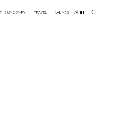
THE LIME DIARY
TRAVEL
L+L MAG