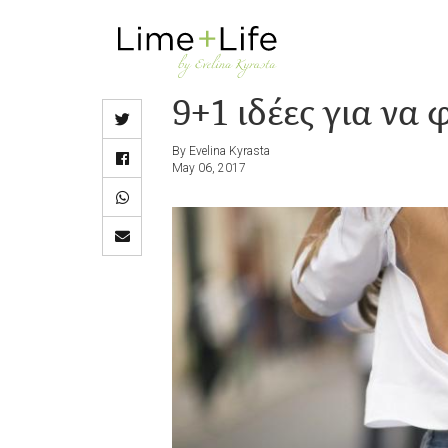
Skip
to
main
9+1 ιδέες για να 
content
By Evelina Kyrasta
May 06, 2017