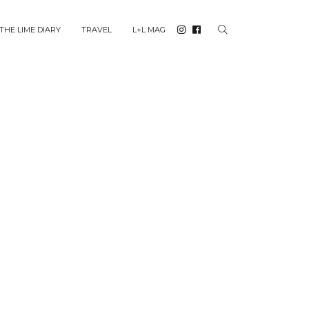
THE LIME DIARY
TRAVEL
L+L MAG