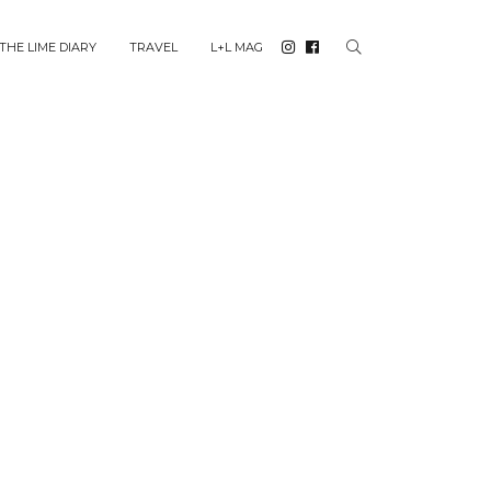
THE LIME DIARY
TRAVEL
L+L MAG