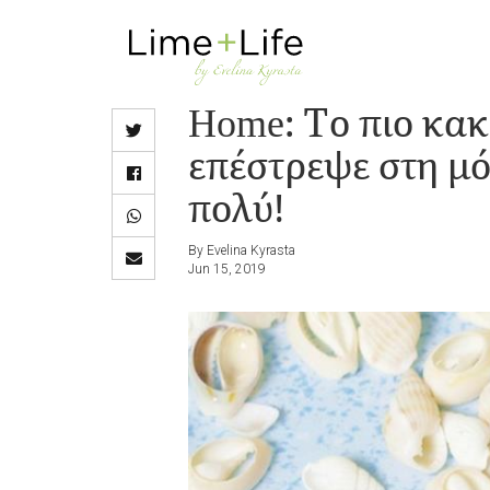
Skip
to
main
Home: Το πιο κα
content
επέστρεψε στη μό
πολύ!
By Evelina Kyrasta
Jun 15, 2019