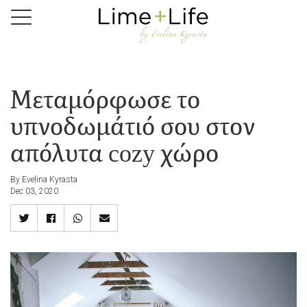
Skip
to
main
content
Μεταμόρφωσε το
υπνοδωμάτιό σου στον
απόλυτα cozy χώρο
By Evelina Kyrasta
Dec 03, 2020