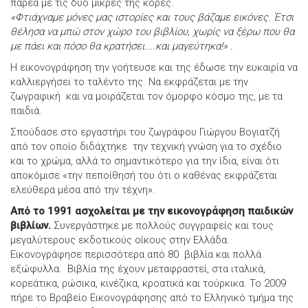
παρέα με τις δύο μικρές της κόρες.
«Φτιάχναμε μόνες μας ιστορίες και τους βάζαμε εικόνες. Έτσι
θέλησα να μπώ στον χώρο του βιβλίου, χωρίς να ξέρω που θα
με πάει και πόσο θα κρατήσει....και μαγεύτηκα!» .
Η εικονογράφηση την γοήτευσε και της έδωσε την ευκαιρία να
καλλιεργήσει το ταλέντο της. Να εκφράζεται με την
ζωγραφική και να μοιράζεται τον όμορφο κόσμο της, με τα
παιδιά.
Σπούδασε στο εργαστήρι του ζωγράφου Γιώργου Βογιατζή
από τον οποίο διδάχτηκε την τεχνική γνώση για το σχέδιο
και το χρώμα, αλλά το σημαντικότερο για την ίδια, είναι ότι
αποκόμισε «την πεποίθησή του ότι ο καθένας εκφράζεται
ελεύθερα μέσα από την τέχνη».
Από το 1991 ασχολείται με την εικονογράφηση παιδικών
βιβλίων.
Συνεργάστηκε με πολλούς συγγραφείς και τους
μεγαλύτερους εκδοτικούς οίκους στην Ελλάδα.
Εικονογράφησε περισσότερα από 80 βιβλία και πολλά
εξώφυλλα. Βιβλία της έχουν μεταφραστεί, στα ιταλικά,
κορεάτικα, ρώσικα, κινέζικα, κροατικά και τούρκικα. Το 2009
πήρε το Βραβείο Εικονογράφησης από το Ελληνικό τμήμα της