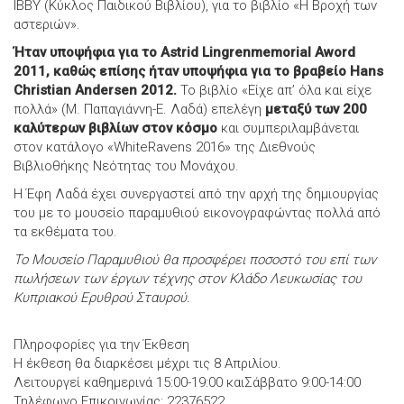
ΙΒΒΥ (Κύκλος Παιδικού Βιβλίου), για το βιβλίο «Η Βροχή των
αστεριών».
Ήταν υποψήφια για το Astrid Lingrenmemorial Aword
2011, καθώς επίσης ήταν υποψήφια για το βραβείο Hans
Christian Andersen 2012.
Το βιβλίο «Είχε απ’ όλα και είχε
πολλά» (Μ. Παπαγιάννη-Ε. Λαδά) επελέγη
μεταξύ των 200
καλύτερων βιβλίων στον κόσμο
και συμπεριλαμβάνεται
στον κατάλογο «WhiteRavens 2016» της Διεθνούς
Βιβλιοθήκης Νεότητας του Μονάχου.
Η Έφη Λαδά έχει συνεργαστεί από την αρχή της δημιουργίας
του με το μουσείο παραμυθιού εικονογραφώντας πολλά από
τα εκθέματα του.
Το Μουσείο Παραμυθιού θα προσφέρει ποσοστό του επί των
πωλήσεων των έργων τέχνης στον Κλάδο Λευκωσίας του
Κυπριακού Ερυθρού Σταυρού.
Πληροφορίες για την Έκθεση
Η έκθεση θα διαρκέσει μέχρι τις 8 Απριλίου.
Λειτουργεί καθημερινά 15:00-19:00 καιΣάββατο 9:00-14:00
Τηλέφωνο Επικοινωνίας: 22376522