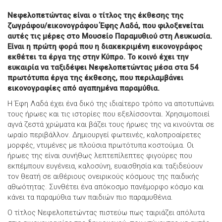
Νεφελοπετώντας είναι ο τίτλος της έκθεσης της
ζωγράφου/εικονογράφου Έφης Λαδά, που φιλοξενείται
αυτές τις μέρες στο Μουσείο Παραμυθιού στη Λευκωσία.
Είναι η πρώτη φορά που η διακεκριμένη εικονογράφος
εκθέτει τα έργα της στην Κύπρο. Το κοινό έχει την
ευκαιρία να ταξιδέψει Νεφελοπετώντας μέσα στα 54
πρωτότυπα έργα της έκθεσης, που περιλαμβάνει
εικονογραφίες από αγαπημένα παραμύθια.
Η Έφη Λαδά έχει ένα δικό της ιδιαίτερο τρόπο να αποτυπώνει
τους ήρωες και τις ιστορίες που εξελίσσονται. Χρησιμοποιεί
αγνά ζεστά χρώματα και βάζει τους ήρωες της να κινούνται σε
ωραίο περιβάλλον. Δημιουργεί φωτεινές, καλοπροαίρετες
μορφές, ντυμένες με πλούσια πρωτότυπα κοστούμια. Οι
ήρωες της είναι συνήθως λεπτεπίλεπτες φιγούρες που
εκπέμπουν ευγένεια, καλοσύνη, ευαισθησία και ταξιδεύουν
τον θεατή σε αιθέριους ονειρικούς κόσμους της παιδικής
αθωότητας. Συνθέτει ένα απόκοσμο πανέμορφο κόσμο και
κάνει τα παραμύθια των παιδιών πιο παραμυθένια.
Ο τίτλος Νεφελοπετώντας πιστεύω πως ταιριάζει απόλυτα