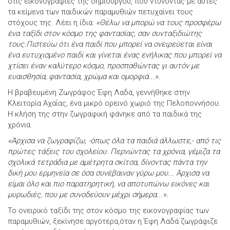
στις εικονογραφίες της δημιουργού, που ντύνοντας με αυτές
τα κείμενα των παιδικών παραμυθιών πετυχαίνει τους
στόχους της. Λέει η ίδια:
«Θέλω να μπορώ να τους προσφέρω
ένα ταξίδι στον κόσμο της φαντασίας, σαν συνταξιδιώτης
τους.Πιστεύω ότι ένα παιδί που μπορεί να ονειρεύεται είναι
ένα ευτυχισμένο παιδί και γίνεται ένας ενήλικας που μπορεί να
χτίσει έναν καλύτερο κόσμο, προσπαθώντας γι αυτόν με
ευαισθησία, φαντασία, χρώμα και ομορφιά...».
Η βραβευμένη Ζωγράφος Έφη Λαδά, γεννήθηκε στην
Κλειτορία Αχαΐας, ένα μικρό ορεινό χωριό της Πελοποννήσου.
Η κλήση της στην ζωγραφική φάνηκε από τα παιδικά της
χρόνια.
«Άρχισα να ζωγραφίζω, -όπως όλα τα παιδιά άλλωστε,- από τις
πρώτες τάξεις του σχολείου. Περνώντας τα χρόνια, γέμιζα τα
σχολικά τετράδια με αμέτρητα σκίτσα, δίνοντας πάντα την
δική μου ερμηνεία σε όσα συνέβαιναν γύρω μου... Άρχισα να
είμαι όλο και πιο παρατηρητική, να αποτυπώνω εικόνες και
μυρωδιές, που με συνοδεύουν μέχρι σήμερα...».
Το ονειρικό ταξίδι της στον κόσμο της εικονογραφίας των
παραμυθιών, ξεκίνησε αργότερα,όταν η Έφη Λαδά ζωγράφιζε