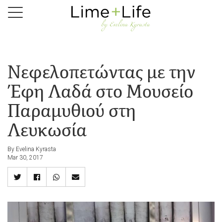
Skip
to
main
content
Νεφελοπετώντας με την
Έφη Λαδά στο Μουσείο
Παραμυθιού στη
Λευκωσία
By Evelina Kyrasta
Mar 30, 2017