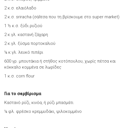
2 κ.σ. ελαιόλαδο
2 κ.σ. sriracha (σάλτσα που τη βρίσκουμε στο super market)
1 ½ κ.σ. ξύδι ρυζιού
2 κ.γλ. καστανή ζάχαρη
2 κ.γλ. ξύσμα πορτοκαλιού
¼ κ.γλ. λευκό πιπέρι
600 γρ. μπουτάκια ή στήθος κοτόπουλου, χωρίς πέτσα και
κόκκαλο κομμένα σε λωρίδες
1 κ.σ. corn flour
Για το σερβίρισμα
Καστανό ρύζι, κινόα, ή ρύζι μπασμάτι
¼ φλ. φρέσκο κρεμμυδάκι, ψιλοκομμένο