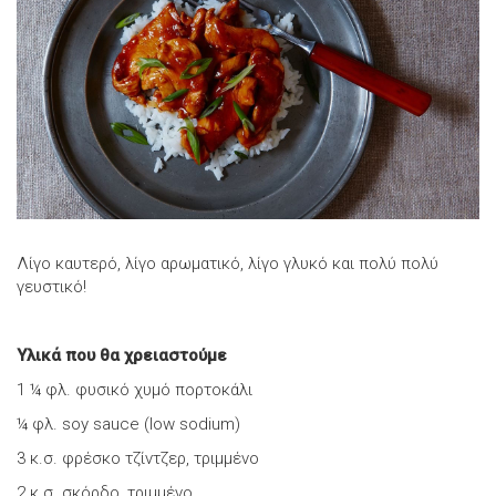
Λίγο καυτερό, λίγο αρωματικό, λίγο γλυκό και πολύ πολύ
γευστικό!
Υλικά που θα χρειαστούμε
1 ¼ φλ. φυσικό χυμό πορτοκάλι
¼ φλ. soy sauce (low sodium)
3 κ.σ. φρέσκο τζίντζερ, τριμμένο
2 κ.σ. σκόρδο, τριμμένο