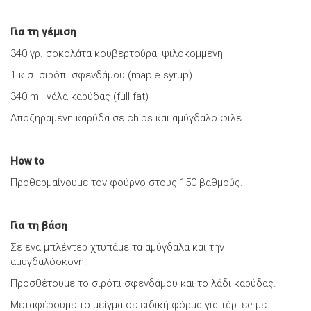
Για τη γέμιση
340 γρ. σοκολάτα κουβερτούρα, ψιλοκομμένη
1 κ.σ. σιρόπι σφενδάμου (maple syrup)
340 ml. γάλα καρύδας (full fat)
Αποξηραμένη καρύδα σε chips και αμύγδαλο φιλέ
How to
Προθερμαίνουμε τον φούρνο στους 150 βαθμούς.
Για τη βάση
Σε ένα μπλέντερ χτυπάμε τα αμύγδαλα και την
αμυγδαλόσκονη.
Προσθέτουμε το σιρόπι σφενδάμου και το λάδι καρύδας.
Μεταφέρουμε το μείγμα σε ειδική φόρμα για τάρτες με