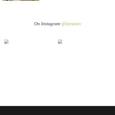
On Instagram
@kyrastev