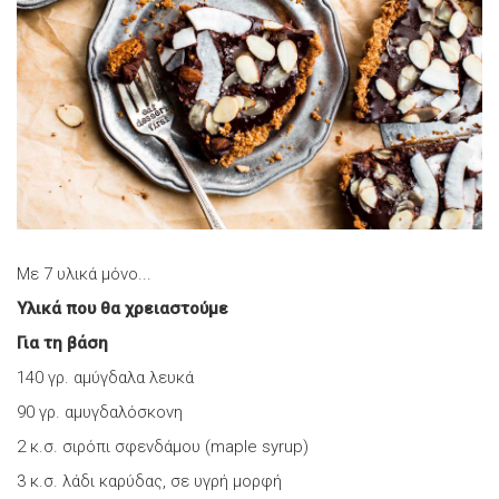
Με 7 υλικά μόνο...
Υλικά που θα χρειαστούμε
Για τη βάση
140 γρ. αμύγδαλα λευκά
90 γρ. αμυγδαλόσκονη
2 κ.σ. σιρόπι σφενδάμου (maple syrup)
3 κ.σ. λάδι καρύδας, σε υγρή μορφή