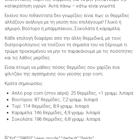
κατακράτηση υγρών. Αυτά πάνω – κάτω είναι γνωστά.
Εκείνο που πιθανότατα δεν γνωρίζεις είναι πως οι θερμίδες
αλλάζουν ανάλογα με τη γεύση που επιλέγουμε! Γλυκό ή
αλμυρό; Βούτυρο ή μπάρμπεκιου; Σοκολάτα ή καραμέλα;
Κάθε επιλογή διαφέρει από την άλλη θερμιδικά, με τους
διατροφολόγους να τονίζουν τη σημασία του να ξέρουμε τι
τρώμε προκειμένου να μην το παρακάνουμε με τις ποσότητες
και τις λάθος μερίδες.
Είσαι έτοιμη να μάθεις πόσες θερμίδες σου χαρίζει ένα
φλιτζάνι της αγαπημένης σου γεύσης pop corn;
Κράτα σημειώσεις.
Απλό pop corn (στον αέρα): 25 θερμίδες, <1 γραμμ. λιπαρά
Βουτύρου: 87 θερμίδες, 7,2 γραμμ. λιπαρά
Tυρί: 114 θερμίδες, 8,9 γραμμ. λιπαρά
Kαραμέλα: 146 θερμίδες, 4,9 γραμμ. λιπαρά
Σοκολάτα: 186 θερμίδες, 6,8 γραμμ. λιπαρά
[[{"fid":"29850","view_mode":"default","fields":