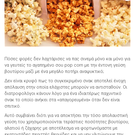
Πόσες φορές δεν λαχτάρισες να πας σινεμά μόνο και μόνο για
να γευτείς το αγαπημένο σου pop corn με την έντονη γεύση
βουτύρου μαζί με ένα μεγάλο ποτήρι αναψυκτικό;
Δεν είναι κρυφό πως το συγκεκριμένο σνακ αποτελεί ένοχη
απόλαυση στην οποία ελάχιστες μπορούν να αντισταθούν. Οι
διατροφολόγοι κάνουν λόγο για ένα ιδιαιτέρως παχυντικό
σνακ το οποίο ανήκει στα «απαγορευμένα» όταν δεν είναι
σπιτικό.
Αυτό συμβαίνει διότι για να αποκτήσει την τόσο απολαυστική
γεύση του χρησιμοποιούνται τεράστιες ποσότητες βουτύρου,
αλατιού ή ζάχαρης με αποτέλεσμα να φορτωνόμαστε με
εκατοντάδες περιττές θερμίδες και να μην γλιτώνουμε την