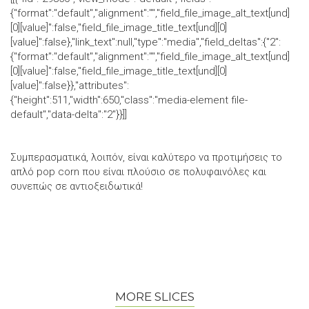
{"format":"default","alignment":"","field_file_image_alt_text[und]
[0][value]":false,"field_file_image_title_text[und][0]
[value]":false},"link_text":null,"type":"media","field_deltas":{"2":
{"format":"default","alignment":"","field_file_image_alt_text[und]
[0][value]":false,"field_file_image_title_text[und][0]
[value]":false}},"attributes":
{"height":511,"width":650,"class":"media-element file-
default","data-delta":"2"}}]]
Συμπερασματικά, λοιπόν, είναι καλύτερο να προτιμήσεις το
απλό pop corn που είναι πλούσιο σε πολυφαινόλες και
συνεπώς σε αντιοξειδωτικά!
MORE SLICES