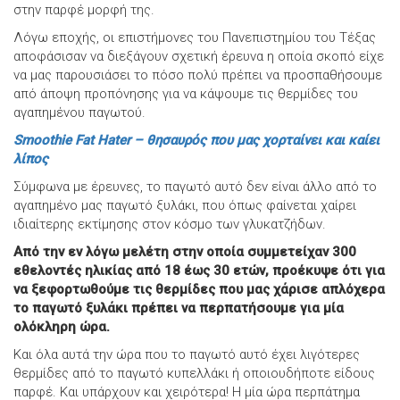
στην παρφέ μορφή της.
Λόγω εποχής, οι επιστήμονες του Πανεπιστημίου του Τέξας
αποφάσισαν να διεξάγουν σχετική έρευνα η οποία σκοπό είχε
να μας παρουσιάσει το πόσο πολύ πρέπει να προσπαθήσουμε
από άποψη προπόνησης για να κάψουμε τις θερμίδες του
αγαπημένου παγωτού.
Smoothie Fat Hater – θησαυρός που μας χορταίνει και καίει
λίπος
Σύμφωνα με έρευνες, το παγωτό αυτό δεν είναι άλλο από το
αγαπημένο μας παγωτό ξυλάκι, που όπως φαίνεται χαίρει
ιδιαίτερης εκτίμησης στον κόσμο των γλυκατζήδων.
Από την εν λόγω μελέτη στην οποία συμμετείχαν 300
εθελοντές ηλικίας από 18 έως 30 ετών, προέκυψε ότι για
να ξεφορτωθούμε τις θερμίδες που μας χάρισε απλόχερα
το παγωτό ξυλάκι πρέπει να περπατήσουμε για μία
ολόκληρη ώρα.
Και όλα αυτά την ώρα που το παγωτό αυτό έχει λιγότερες
θερμίδες από το παγωτό κυπελλάκι ή οποιουδήποτε είδους
παρφέ. Και υπάρχουν και χειρότερα! Η μία ώρα περπάτημα