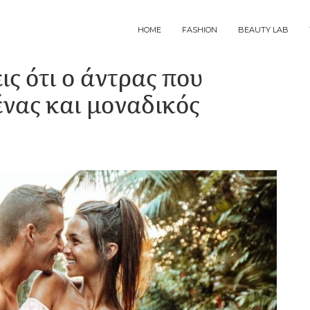
MAIN
HOME
FASHION
BEAUTY LAB
NAVIGATION
ς ότι ο άντρας που
ένας και μοναδικός