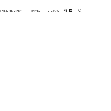
THE LIME DIARY
TRAVEL
L+L MAG