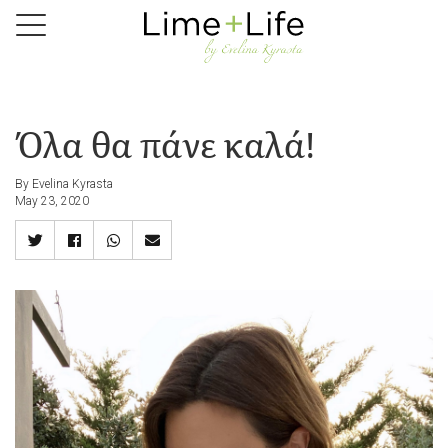
Skip
to
main
content
Όλα θα πάνε καλά!
By Evelina Kyrasta
May 23, 2020