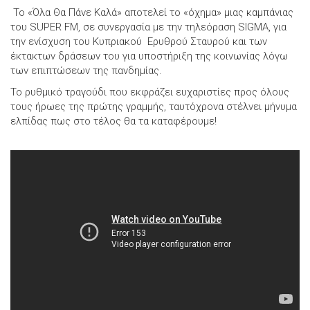
Το «Όλα Θα Πάνε Καλά» αποτελεί το «όχημα» μιας καμπάνιας
του SUPER FM, σε συνεργασία με την τηλεόραση SIGMA, για
την ενίσχυση του Κυπριακού Ερυθρού Σταυρού και των
έκτακτων δράσεων του για υποστήριξη της κοινωνίας λόγω
των επιπτώσεων της πανδημίας.
To ρυθμικό τραγούδι που εκφράζει ευχαριστίες προς όλους
τους ήρωες της πρώτης γραμμής, ταυτόχρονα στέλνει μήνυμα
ελπίδας πως στο τέλος θα τα καταφέρουμε!