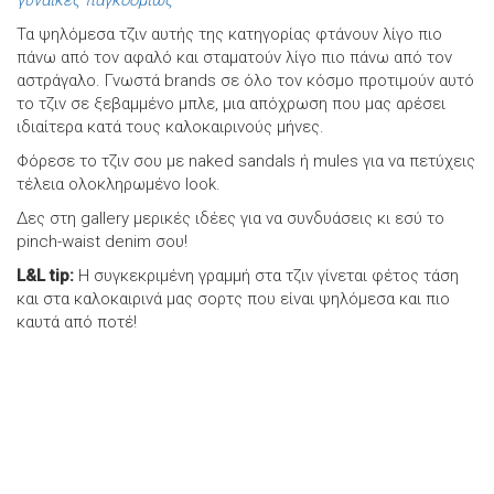
γυναίκες παγκοσμίως
Τα ψηλόμεσα τζιν αυτής της κατηγορίας φτάνουν λίγο πιο
πάνω από τον αφαλό και σταματούν λίγο πιο πάνω από τον
αστράγαλο. Γνωστά brands σε όλο τον κόσμο προτιμούν αυτό
το τζιν σε ξεβαμμένο μπλε, μια απόχρωση που μας αρέσει
ιδιαίτερα κατά τους καλοκαιρινούς μήνες.
Φόρεσε το τζιν σου με naked sandals ή mules για να πετύχεις
τέλεια ολοκληρωμένο look.
Δες στη gallery μερικές ιδέες για να συνδυάσεις κι εσύ το
pinch-waist denim σου!
L&L tip:
Η συγκεκριμένη γραμμή στα τζιν γίνεται φέτος τάση
και στα καλοκαιρινά μας σορτς που είναι ψηλόμεσα και πιο
καυτά από ποτέ!