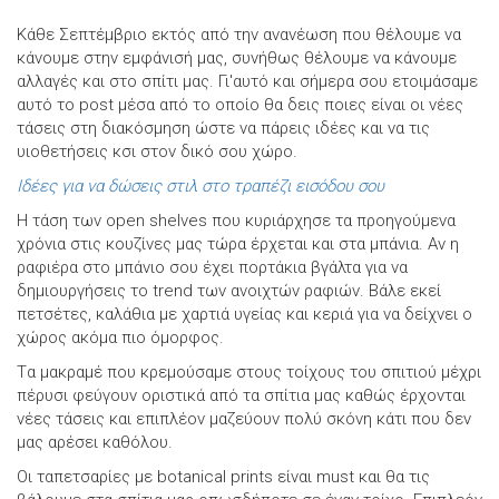
Κάθε Σεπτέμβριο εκτός από την ανανέωση που θέλουμε να
κάνουμε στην εμφάνισή μας, συνήθως θέλουμε να κάνουμε
αλλαγές και στο σπίτι μας. Γι'αυτό και σήμερα σου ετοιμάσαμε
αυτό το post μέσα από το οποίο θα δεις ποιες είναι οι νέες
τάσεις στη διακόσμηση ώστε να πάρεις ιδέες και να τις
υιοθετήσεις κσι στον δικό σου χώρο.
Ιδέες για να δώσεις στιλ στο τραπέζι εισόδου σου
Η τάση των open shelves που κυριάρχησε τα προηγούμενα
χρόνια στις κουζίνες μας τώρα έρχεται και στα μπάνια. Αν η
ραφιέρα στο μπάνιο σου έχει πορτάκια βγάλτα για να
δημιουργήσεις το trend των ανοιχτών ραφιών. Βάλε εκεί
πετσέτες, καλάθια με χαρτιά υγείας και κεριά για να δείχνει ο
χώρος ακόμα πιο όμορφος.
Tα μακραμέ που κρεμούσαμε στους τοίχους του σπιτιού μέχρι
πέρυσι φεύγουν οριστικά από τα σπίτια μας καθώς έρχονται
νέες τάσεις και επιπλέον μαζεύουν πολύ σκόνη κάτι που δεν
μας αρέσει καθόλου.
Οι ταπετσαρίες με botanical prints είναι must και θα τις